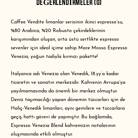
DEĞERLENDIRMELER (0)
Caffee Vendite limanlar serisinin ikinci espresso’su,
%80 Arabica, %20 Robusto çekirdeklerinin
karışımından oluşan, orta üstü sertlikte espresso
sevenler için ideal içime sahip Mare Mosso Espresso
Venezia, yoğun tadıyla kırmızı pakette!
İtalyanca adı Venezia olan Venedik, 18.yy’a kadar
ticaretin ve sanatın merkezidir. Kahvenin Avrupa’ya
yayılmamasında da önemli bir merkez olmuştur.
Deniz taşımacılığı yapan dönemin tüccarları için de
Haliç-Venedik limanları, aynı gemilere ve tüccarlara
geçiş hattı görevi de yapmıştır. Bu bağlamda,
Espresso Venezia Blend kahvemizin notalarının
oluşmasında etkili olmuştur.