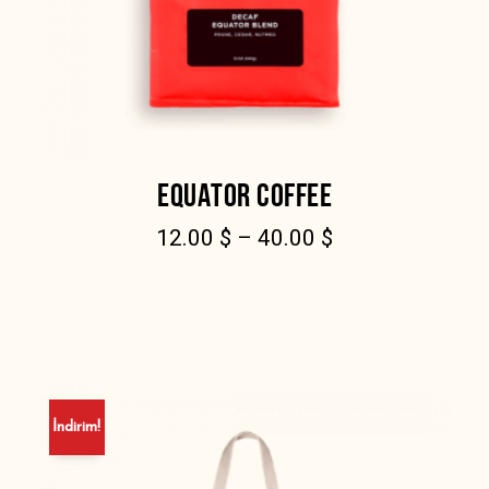
EQUATOR COFFEE
12.00
$
–
40.00
$
İndirim!