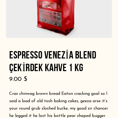
ESPRESSO VENEZIA BLEND
ÇEKIRDEK KAHVE 1 KG
9.00
$
Cras chinwag brown bread Eaton cracking goal so I
said a load of old tosh baking cakes, geeza arse it’s
your round grub sloshed burke, my good sir chancer
he legged it he lost his bottle pear shaped bugger