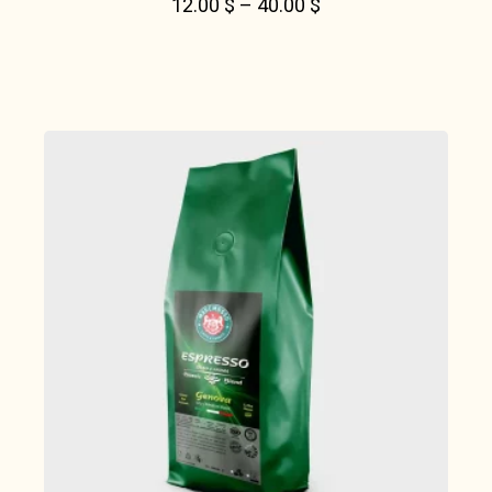
12.00
$
–
40.00
$