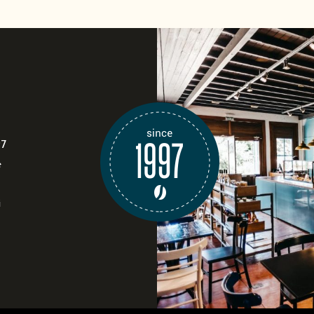
97
e
i