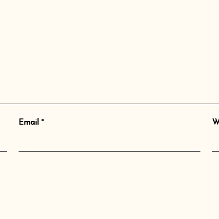
Email
*
W