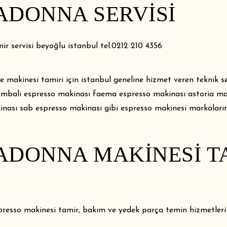
ADONNA SERVISI
 servisi beyoğlu istanbul tel.0212 210 4356
e makinesi tamiri için istanbul geneline hizmet veren teknik s
 cimbali espresso makinası faema espresso makinası astoria m
kinası sab espresso makinası gibi espresso makinesi markaları
ADONNA MAKINESI T
 espresso makinesi tamir, bakım ve yedek parça temin hizmetler