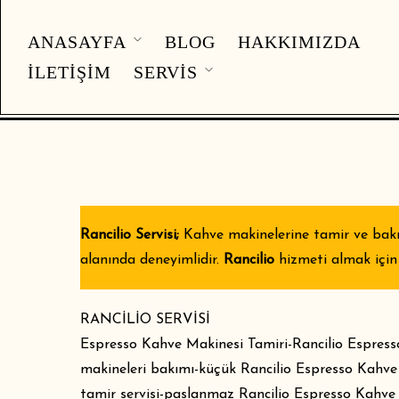
ANASAYFA
BLOG
HAKKIMIZDA
İLETIŞIM
SERVIS
Rancilio Servisi;
Kahve makinelerine tamir ve bakım
alanında deneyimlidir.
Rancilio
hizmeti almak içi
RANCİLİO SERVİSİ
Espresso Kahve Makinesi Tamiri-Rancilio Espress
makineleri bakımı-küçük Rancilio Espresso Kahve
tamir servisi-paslanmaz Rancilio Espresso Kahve 