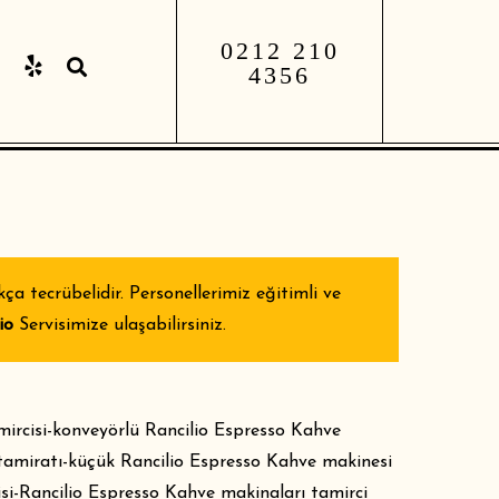
0212 210
4356
 tecrübelidir. Personellerimiz eğitimli ve
io
Servisimize ulaşabilirsiniz.
mircisi-konveyörlü Rancilio Espresso Kahve
tamiratı-küçük Rancilio Espresso Kahve makinesi
si-Rancilio Espresso Kahve makinaları tamirci