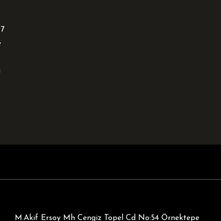
97
e
i
M.Akif Ersoy Mh Cengiz Topel Cd No:54 Örnektepe