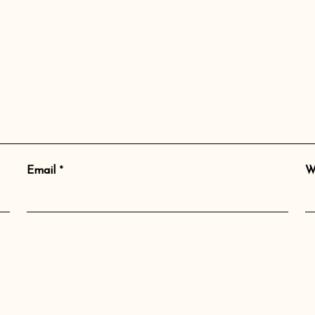
Email
*
W