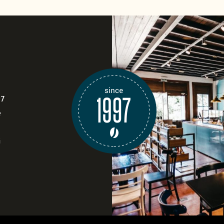
97
e
i