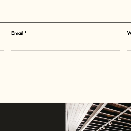
Email
*
W