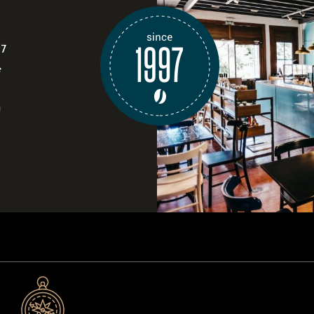
97
e
i