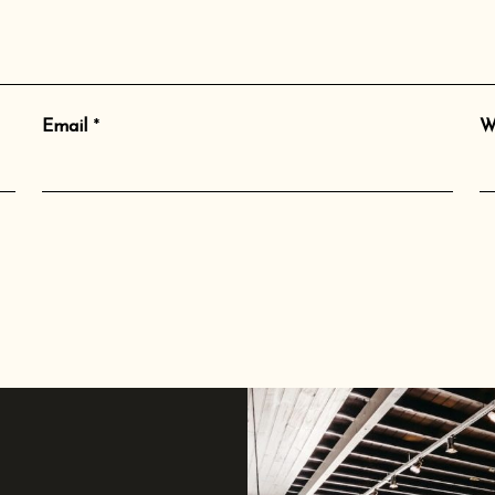
Email
*
W