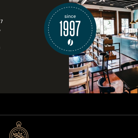
97
e
i