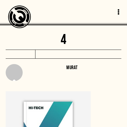
4
MURAT