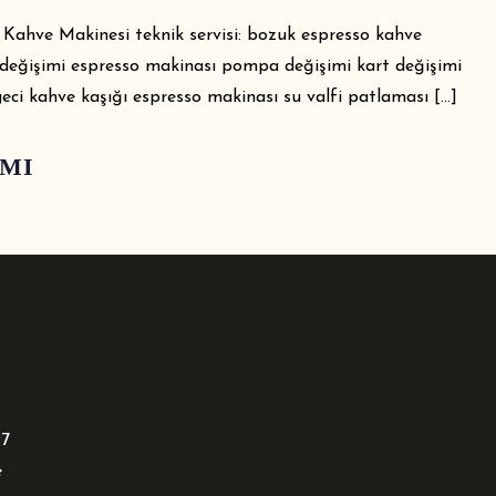
Kahve Makinesi teknik servisi: bozuk espresso kahve
ns değişimi espresso makinası pompa değişimi kart değişimi
geci kahve kaşığı espresso makinası su valfi patlaması […]
AMI
97
e