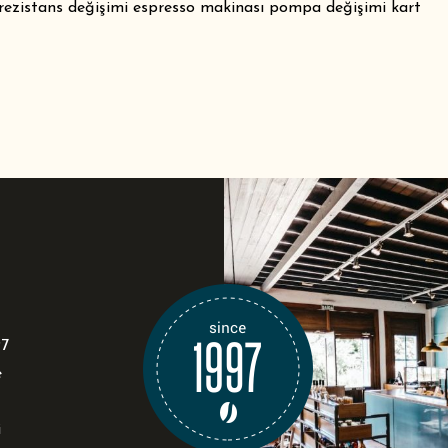
 rezistans değişimi espresso makinası pompa değişimi kart
97
e
i