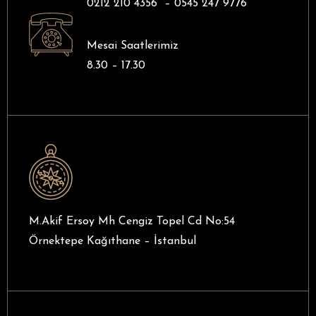
0212 210 4356 –
0545 247 9776
Mesai Saatlerimiz
8.30 – 17.30
M.Akif Ersoy Mh Cengiz Topel Cd No:54
Örnektepe Kağıthane – İstanbul