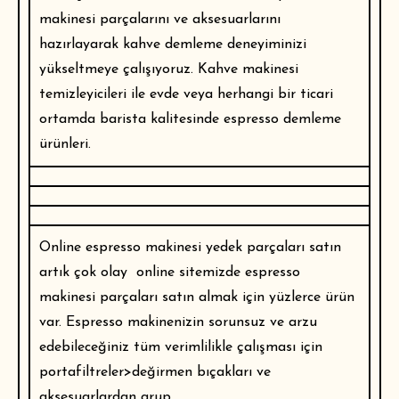
makinesi parçalarını ve aksesuarlarını
hazırlayarak kahve demleme deneyiminizi
yükseltmeye çalışıyoruz. Kahve makinesi
temizleyicileri ile evde veya herhangi bir ticari
ortamda barista kalitesinde espresso demleme
ürünleri.
Online
espresso makinesi yedek parçaları
satın
artık çok olay online sitemizde espresso
makinesi parçaları satın almak için yüzlerce ürün
var. Espresso makinenizin sorunsuz ve arzu
edebileceğiniz tüm verimlilikle çalışması için
portafiltreler>değirmen bıçakları ve
aksesuarlardan grup