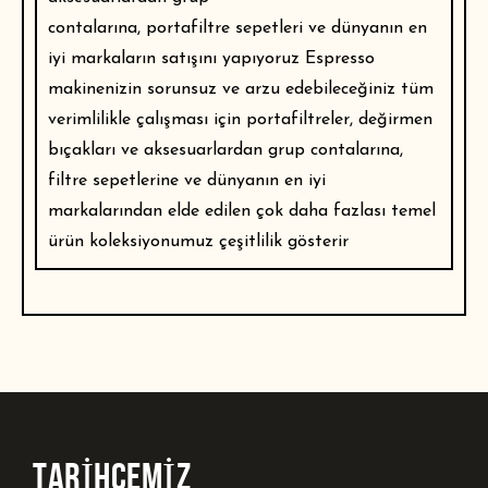
contalarına,
portafiltre sepetleri
ve dünyanın en
iyi markaların satışını yapıyoruz Espresso
makinenizin sorunsuz ve arzu edebileceğiniz tüm
verimlilikle çalışması için portafiltreler, değirmen
bıçakları ve aksesuarlardan grup contalarına,
filtre sepetlerine ve dünyanın en iyi
markalarından elde edilen çok daha fazlası temel
ürün koleksiyonumuz çeşitlilik gösterir
TARİHÇEMİZ